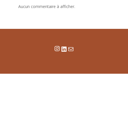
Aucun commentaire à afficher.
Instagram
LinkedIn
E-mail
© Chloé Gille - 2025
Mentions légales
Politique de confidentialité