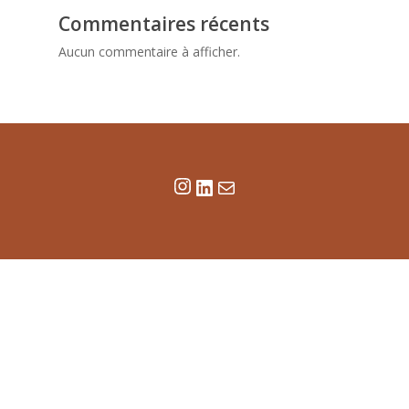
Commentaires récents
Aucun commentaire à afficher.
Instagram
LinkedIn
E-mail
© Chloé Gille - 2025
Mentions légales
Politique de confidentialité