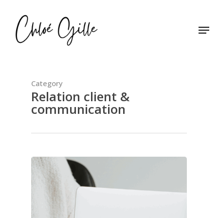
Skip
to
Men
main
content
Category
Relation client &
communication